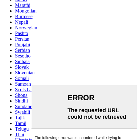
Marathi
Mongolian
Burmese
Nepali
Norwegian
Pashto
Persian
Punjabi
Serbian
Sesotho
Sinhala
Slovak
Slovenian
Somali
Samoan
Scots Gaelic
Shona
Sindhi
Sundanese
Swahili
Tajik
Tamil
Telugu
Thai