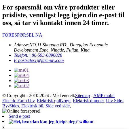
For spørsmål om våre produkter eller
prisliste, vennligst legg igjen din e-post til
oss, så tar vi kontakt innen 24 timer.
FORESPØRSEL NÅ
Adresse:
NO.11 Shugang RD., Dongqiao Economic
Development Zone, Ningde, Fujian, Kina.
Telefon:
+86-593-6896028
E-post
sales1@farmutv.com
© Copyright - 2010-2024 : Med enerett.
Sitemap
-
AMP mobil
Electric Farm Utv
,
Elektrisk golfvogn
,
Elektrisk dumper
,
Utv Side-
By-Sides
,
Elektrisk bil
,
Side ved side
,
Send e-post
william
x