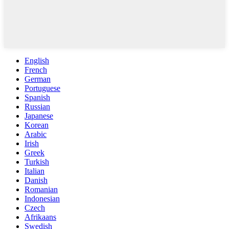
English
French
German
Portuguese
Spanish
Russian
Japanese
Korean
Arabic
Irish
Greek
Turkish
Italian
Danish
Romanian
Indonesian
Czech
Afrikaans
Swedish