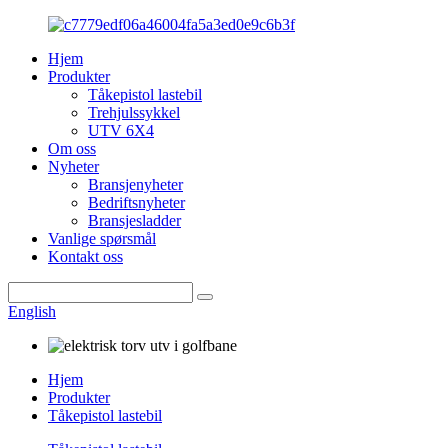
Hjem
Produkter
Tåkepistol lastebil
Trehjulssykkel
UTV 6X4
Om oss
Nyheter
Bransjenyheter
Bedriftsnyheter
Bransjesladder
Vanlige spørsmål
Kontakt oss
English
Hjem
Produkter
Tåkepistol lastebil